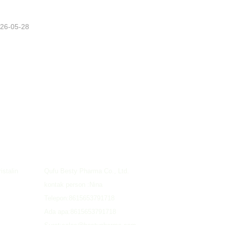
26-05-28
HUBUNGI KAMI
istalin
Qufu Besty Pharma Co., Ltd.
kontak person :
Nina
Telepon:
8615653791718
Ada apa:
8615653791718