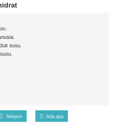
idrat
on.
anusia.
duk susu.
susu.
Telepon
Ada apa