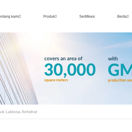
entang kami
Produk
Sertifikasi
Berita
uk Laktosa Anhidrat