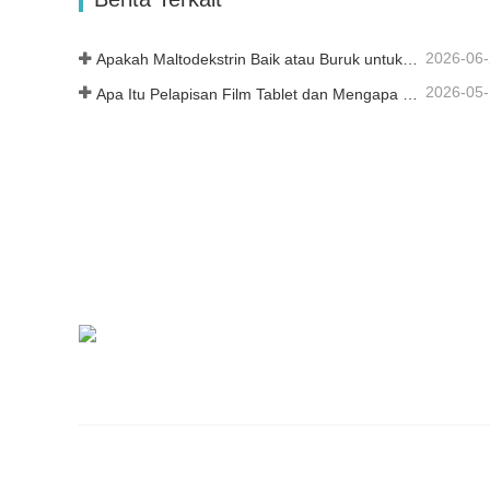
2026-06
Apakah Maltodekstrin Baik atau Buruk untuk Kesehatan Anda?
2026-05
Apa Itu Pelapisan Film Tablet dan Mengapa Ini Penting?
Qufu Bruchettini Biomedis Co, Ltd
mengkhususkan diri dalam produksi eksipie
dan bahan baku fungsional
Qufu Besty Pharma Co., Ltd. adalah perusahaan teknologi tinggi nasional, p