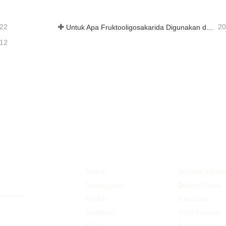
-22
20
Untuk Apa Fruktooligosakarida Digunakan dalam Makanan dan Suplemen?
-12
NAVIGASI CEPAT
PRODUK
n obat
Rumah
Selulosa mikrokr
Tentang kami
Dekstrin Tahan
Produk
Pati Tahan
Sertifikasi
Serat Gandum
erusahaan