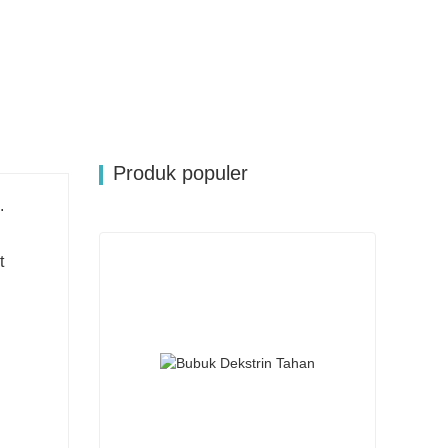
Produk populer
s.
t